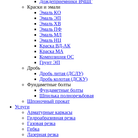
Дождеприемники ВЧШГ
Краски и эмали
Эмаль КО
Эмаль ЭП
Эмаль ХВ
Эмаль ПФ
Эмаль МЛ
Эмаль НЦ
Краска ВД-АК
Краска МА
Композиция ОС
Грунт ЭП
Дробь
Дробь литая (ДСЛУ)
Дробь колотая (ДСКУ)
Фундаметные болты
Фундаметные болты
Шпилька полнорезьбовая
Шпоночный прокат
Услуги
Арматурные каркасы
Гидроабразивная резка
Газовая резка
Гибка
Лазерная резка