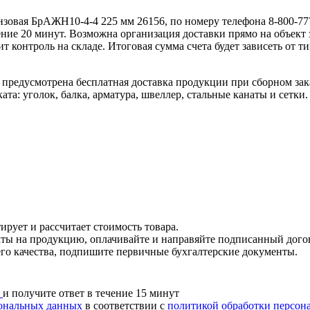
нзовая БрАЖН10-4-4 225 мм 26156, по номеру телефона 8-800-77
ние 20 минут. Возможна организация доставки прямо на объект 
т контроль на складе. Итоговая сумма счета будет зависеть от т
предусмотрена бесплатная доставка продукции при сборном зака
а: уголок, балка, арматура, швеллер, стальные канаты и сетки.
ирует и рассчитает стоимость товара.
каты на продукцию, оплачивайте и направяйте подписанный дого
его качества, подпишите первичные бухгалтерские документы.
u
и получите ответ в течение 15 минут
рсональных данных
в соответствии с
политикой обработки персон