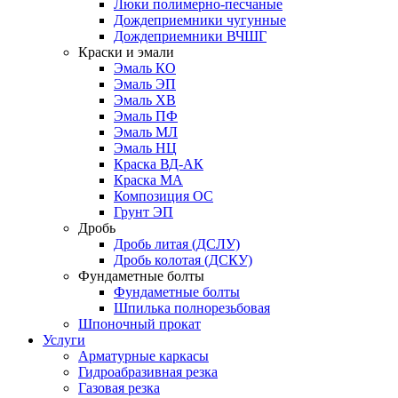
Люки полимерно-песчаные
Дождеприемники чугунные
Дождеприемники ВЧШГ
Краски и эмали
Эмаль КО
Эмаль ЭП
Эмаль ХВ
Эмаль ПФ
Эмаль МЛ
Эмаль НЦ
Краска ВД-АК
Краска МА
Композиция ОС
Грунт ЭП
Дробь
Дробь литая (ДСЛУ)
Дробь колотая (ДСКУ)
Фундаметные болты
Фундаметные болты
Шпилька полнорезьбовая
Шпоночный прокат
Услуги
Арматурные каркасы
Гидроабразивная резка
Газовая резка