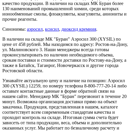
качество продукции. В наличии на складах МК Буран более
130 наименований промышленной химии, среди которых
ионообменные смолы, флоакулянты, коагулянты, аниониты и
прочие реагенты.
Синонимы:
аэросил
,
ксисил
,
диоксид кремния
.
В наличии на складе МК "Буран" Аэросил 300 (XYSIL) по
цене от 458 рублей. Мы находимся по адресу: Ростов-на-Дону,
ул. Малиновского 3. Наши менеджеры всегда готовы
проконсультировать по наличию необходимого объема,
срокам поставки и стоимости доставки по Ростову-на-Дону, а
также в Батайск, Таганрог, Новочеркасск и другие города
Ростовской области.
Узнавайте актуальную цену и наличие на позицию: Аэросил
300 (XYSIL) 12259, по номеру телефона 8-800-777-20-14 либо
оставьте контактные данные в форме обратной связи на
нашем сайте. Менеджер МК "Буран" перезвонит в течение 20
минут. Возможна организация доставки прямо на объект
заказчика. Продукция, представленная в нашем, каталоге
соответствует всем современным стандартам качества и
проходит контроль на складе. Итоговая сумма счета будет
зависеть от типа продукции, веса, объема и дополнительно
оказанных услуг. Мы работает по безналичному расчету и