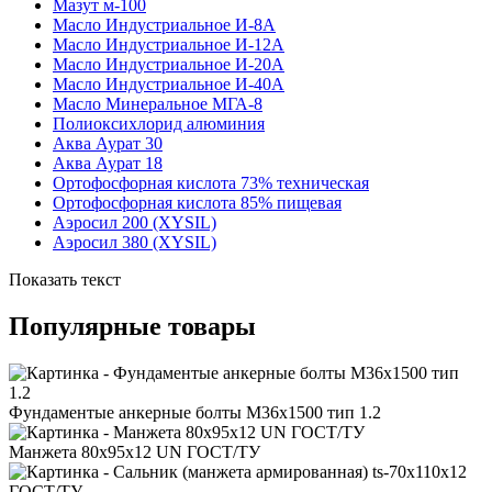
Мазут м-100
Масло Индустриальное И-8А
Масло Индустриальное И-12А
Масло Индустриальное И-20А
Масло Индустриальное И-40А
Масло Минеральное МГА-8
Полиоксихлорид алюминия
Аква Аурат 30
Аква Аурат 18
Ортофосфорная кислота 73% техническая
Ортофосфорная кислота 85% пищевая
Аэросил 200 (XYSIL)
Аэросил 380 (XYSIL)
Показать текст
Популярные товары
Фундаментые анкерные болты М36x1500 тип 1.2
Манжета 80x95x12 UN ГОСТ/ТУ