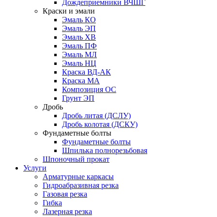
Дождеприемники ВЧШГ
Краски и эмали
Эмаль КО
Эмаль ЭП
Эмаль ХВ
Эмаль ПФ
Эмаль МЛ
Эмаль НЦ
Краска ВД-АК
Краска МА
Композиция ОС
Грунт ЭП
Дробь
Дробь литая (ДСЛУ)
Дробь колотая (ДСКУ)
Фундаметные болты
Фундаметные болты
Шпилька полнорезьбовая
Шпоночный прокат
Услуги
Арматурные каркасы
Гидроабразивная резка
Газовая резка
Гибка
Лазерная резка