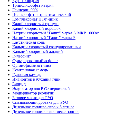
Бура 10-водная
Триполифосфат натрия
Глицерин 99%
Полифосфат натрия технический
Комплексонат НТФ-цинк
Калий хлористый гранула
Калий хлористый порошок
Натрий хлористый "Галит" марка А МКР 1000кг
Натрий хлористый "Галит" марка Б
Каустическая сода
Кальций хлористый гранулированный
Кальций хлористый жидкий
Гильсонит
Сульфированный асфальт
Органофильная глина
Ксантановая камедь
Гуаровая камедь
Ингибитор набухания глин
Биоцид
Эмульгатор для РУО первичный
Модификатор реологии
Базовое масло для РУО
Смазывающая добавка для РУО
Дизельное топливо евро к 5 летнее
Дизельное топливо евро межсезонное