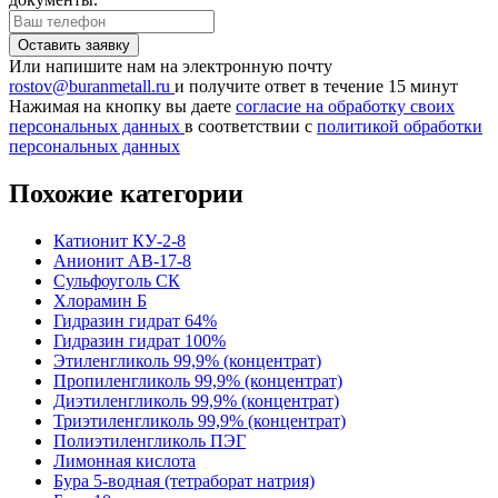
Или напишите нам на электронную почту
rostov@buranmetall.ru
и получите ответ в течение 15 минут
Нажимая на кнопку вы даете
согласие на обработку своих
персональных данных
в соответствии с
политикой обработки
персональных данных
Похожие категории
Катионит КУ-2-8
Анионит АВ-17-8
Сульфоуголь СК
Хлорамин Б
Гидразин гидрат 64%
Гидразин гидрат 100%
Этиленгликоль 99,9% (концентрат)
Пропиленгликоль 99,9% (концентрат)
Диэтиленгликоль 99,9% (концентрат)
Триэтиленгликоль 99,9% (концентрат)
Полиэтиленгликоль ПЭГ
Лимонная кислота
Бура 5-водная (тетраборат натрия)