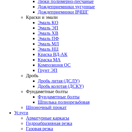
Люки полимерно-песчаные
Дождеприемники чугунные
Дождеприемники ВЧШГ
Краски и эмали
Эмаль КО
Эмаль ЭП
Эмаль ХВ
Эмаль ПФ
Эмаль МЛ
Эмаль НЦ
Краска ВД-АК
Краска МА
Композиция ОС
Грунт ЭП
Дробь
Дробь литая (ДСЛУ)
Дробь колотая (ДСКУ)
Фундаметные болты
Фундаметные болты
Шпилька полнорезьбовая
Шпоночный прокат
Услуги
Арматурные каркасы
Гидроабразивная резка
Газовая резка