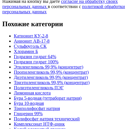
Нажимая на кнопку вы даете
согласие на обработку своих
персональных данных
в соответствии с
политикой обработки
персональных данных
Похожие категории
Катионит КУ-2-8
Анионит АВ-17-8
Сульфоуголь СК
Хлорамин Б
Гидразин гидрат 64%
Гидразин гидрат 100%
Этиленгликоль 99,9% (концентрат)
Пропиленгликоль 99,9% (концентрат)
Диэтиленгликоль 99,9% (концентрат)
Триэтиленгликоль 99,9% (концентрат)
Полиэтиленгликоль ПЭГ
Лимонная кислота
Бура 5-водная (тетраборат натрия)
Бура 10-водная
Триполифосфат натрия
Глицерин 99%
Полифосфат натрия технический
Комплексонат НТФ-цинк