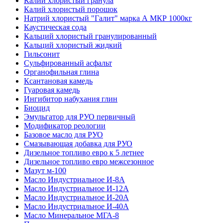
Калий хлористый гранула
Калий хлористый порошок
Натрий хлористый "Галит" марка А МКР 1000кг
Каустическая сода
Кальций хлористый гранулированный
Кальций хлористый жидкий
Гильсонит
Сульфированный асфальт
Органофильная глина
Ксантановая камедь
Гуаровая камедь
Ингибитор набухания глин
Биоцид
Эмульгатор для РУО первичный
Модификатор реологии
Базовое масло для РУО
Смазывающая добавка для РУО
Дизельное топливо евро к 5 летнее
Дизельное топливо евро межсезонное
Мазут м-100
Масло Индустриальное И-8А
Масло Индустриальное И-12А
Масло Индустриальное И-20А
Масло Индустриальное И-40А
Масло Минеральное МГА-8