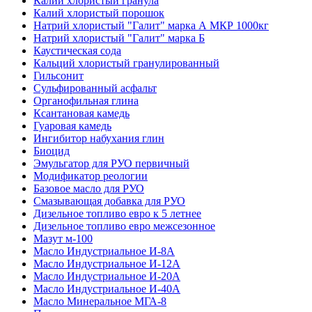
Калий хлористый гранула
Калий хлористый порошок
Натрий хлористый "Галит" марка А МКР 1000кг
Натрий хлористый "Галит" марка Б
Каустическая сода
Кальций хлористый гранулированный
Гильсонит
Сульфированный асфальт
Органофильная глина
Ксантановая камедь
Гуаровая камедь
Ингибитор набухания глин
Биоцид
Эмульгатор для РУО первичный
Модификатор реологии
Базовое масло для РУО
Смазывающая добавка для РУО
Дизельное топливо евро к 5 летнее
Дизельное топливо евро межсезонное
Мазут м-100
Масло Индустриальное И-8А
Масло Индустриальное И-12А
Масло Индустриальное И-20А
Масло Индустриальное И-40А
Масло Минеральное МГА-8