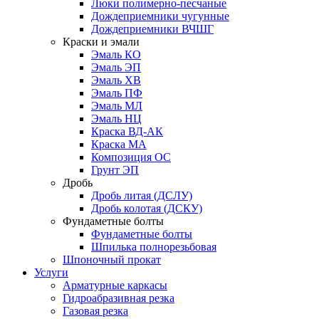
Люки полимерно-песчаные
Дождеприемники чугунные
Дождеприемники ВЧШГ
Краски и эмали
Эмаль КО
Эмаль ЭП
Эмаль ХВ
Эмаль ПФ
Эмаль МЛ
Эмаль НЦ
Краска ВД-АК
Краска МА
Композиция ОС
Грунт ЭП
Дробь
Дробь литая (ДСЛУ)
Дробь колотая (ДСКУ)
Фундаметные болты
Фундаметные болты
Шпилька полнорезьбовая
Шпоночный прокат
Услуги
Арматурные каркасы
Гидроабразивная резка
Газовая резка