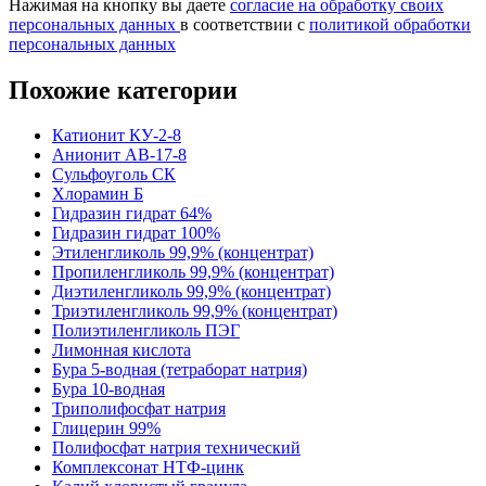
Нажимая на кнопку вы даете
согласие на обработку своих
персональных данных
в соответствии с
политикой обработки
персональных данных
Похожие категории
Катионит КУ-2-8
Анионит АВ-17-8
Сульфоуголь СК
Хлорамин Б
Гидразин гидрат 64%
Гидразин гидрат 100%
Этиленгликоль 99,9% (концентрат)
Пропиленгликоль 99,9% (концентрат)
Диэтиленгликоль 99,9% (концентрат)
Триэтиленгликоль 99,9% (концентрат)
Полиэтиленгликоль ПЭГ
Лимонная кислота
Бура 5-водная (тетраборат натрия)
Бура 10-водная
Триполифосфат натрия
Глицерин 99%
Полифосфат натрия технический
Комплексонат НТФ-цинк